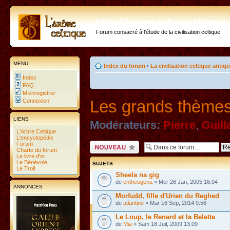
http://forum.arbre-celtiqu
Forum consacré à l'étude de la civilisation celtique
MENU
Index du forum
‹
La civilisation celtique antiq
Index
FAQ
M’enregistrer
Les grands thèmes
Connexion
LIENS
Modérateurs:
Pierre
,
Guil
L'Arbre Celtique
L'encyclopédie
Forum
Ecrire un nouveau
Charte du forum
sujet
Le livre d'or
Le Bénévole
SUJETS
Le Troll
Sheela na gig
de
entheogena
» Mer 26 Jan, 2005 16:04
ANNONCES
Morfudd, fille d'Urien du Reghed
de
atlantine
» Mar 16 Sep, 2014 9:56
Le Loup, le Renard et la Belette
de
Mia
» Sam 18 Juil, 2009 13:09