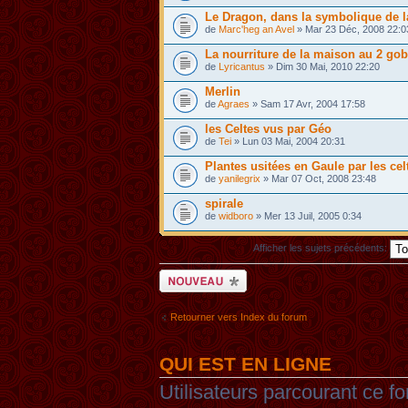
Le Dragon, dans la symbolique de l
de
Marc'heg an Avel
» Mar 23 Déc, 2008 22:0
La nourriture de la maison au 2 gob
de
Lyricantus
» Dim 30 Mai, 2010 22:20
Merlin
de
Agraes
» Sam 17 Avr, 2004 17:58
les Celtes vus par Géo
de
Tei
» Lun 03 Mai, 2004 20:31
Plantes usitées en Gaule par les cel
de
yanilegrix
» Mar 07 Oct, 2008 23:48
spirale
de
widboro
» Mer 13 Juil, 2005 0:34
Afficher les sujets précédents:
Ecrire un nouveau
sujet
Retourner vers Index du forum
QUI EST EN LIGNE
Utilisateurs parcourant ce fo