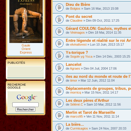
Dieu de Bière
de
Bolgios
» Sam 16 Mar, 2013 15:08
Pont du secret
de
Claudine
» Dim 09 Oct, 2011 17:25
Gérard COULON: Gaulois, mythes et 
de
Vinimagos
» Dim 18 Mai, 2014 11:35
Entre légende et réalité sur le roi Ar
de
elvinaforest
» Lun 10 Juin, 2013 15:17
Gaule
Orient
Ys-torique ?
Express
de
Sogoln yg Ysca
» Dim 14 Déc, 2003 15:25
PUBLICITÉS
Lancelot
de
Agraes
» Dim 04 Juil, 2004 17:06
iles au nord du monde et route de l
de
timor
» Mar 12 Juin, 2012 11:04
RECHERCHE
GOOGLE
Déplacements de groupes, tribus, pe
de
morricq
» Mar 15 Nov, 2011 14:17
Les deux pères d'Arthur
de
Séléné.C
» Sam 10 Mar, 2012 11:56
Merlin et Tarot de Marseille
de
marco95
» Ven 11 Nov, 2011 11:14
La bière...
de
Curmisagios
» Sam 24 Nov, 2007 20:33