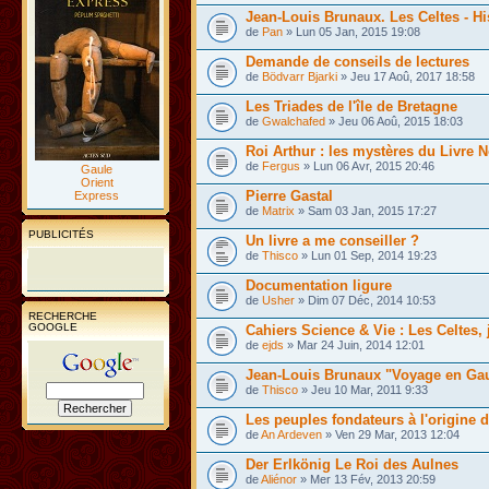
Jean-Louis Brunaux. Les Celtes - Hi
de
Pan
» Lun 05 Jan, 2015 19:08
Demande de conseils de lectures
de
Bödvarr Bjarki
» Jeu 17 Aoû, 2017 18:58
Les Triades de l'île de Bretagne
de
Gwalchafed
» Jeu 06 Aoû, 2015 18:03
Roi Arthur : les mystères du Livre 
de
Fergus
» Lun 06 Avr, 2015 20:46
Gaule
Orient
Pierre Gastal
Express
de
Matrix
» Sam 03 Jan, 2015 17:27
PUBLICITÉS
Un livre a me conseiller ?
de
Thisco
» Lun 01 Sep, 2014 19:23
Documentation ligure
de
Usher
» Dim 07 Déc, 2014 10:53
RECHERCHE
GOOGLE
Cahiers Science & Vie : Les Celtes, j
de
ejds
» Mar 24 Juin, 2014 12:01
Jean-Louis Brunaux "Voyage en Ga
de
Thisco
» Jeu 10 Mar, 2011 9:33
Les peuples fondateurs à l'origine 
de
An Ardeven
» Ven 29 Mar, 2013 12:04
Der Erlkönig Le Roi des Aulnes
de
Aliénor
» Mer 13 Fév, 2013 20:59