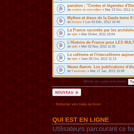
parution : "Contes et légendes d'Ille
de
contes-et-merveilles
» Mar 23 Oct, 2012 1
Mythes et dieux de la Gaule tome II:
de
Kosios
» Lun 03 Déc, 2012 16:49
La France racontée par les archéol
de
ejds
» Mar 03 Avr, 2012 10:04
L’Histoire de France pour LES NUL
de
ejds
» Mer 02 Nov, 2011 11:35
Le celtisme et l'interceltisme aujour
de
ejds
» Sam 06 Oct, 2012 11:13
Nevez-flamm. Les publications d'ét
de
Favennec
» Mar 17 Jan, 2012 16:58
Afficher les sujets précédents:
Ecrire un nouveau
sujet
Retourner vers Index du forum
QUI EST EN LIGNE
Utilisateurs parcourant ce fo