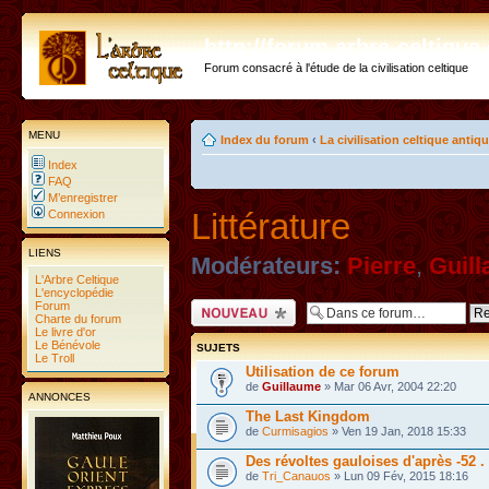
http://forum.arbre-celtiqu
Forum consacré à l'étude de la civilisation celtique
MENU
Index du forum
‹
La civilisation celtique antiq
Index
FAQ
M’enregistrer
Littérature
Connexion
LIENS
Modérateurs:
Pierre
,
Guil
L'Arbre Celtique
L'encyclopédie
Forum
Ecrire un nouveau
Charte du forum
sujet
Le livre d'or
Le Bénévole
SUJETS
Le Troll
Utilisation de ce forum
de
Guillaume
» Mar 06 Avr, 2004 22:20
ANNONCES
The Last Kingdom
de
Curmisagios
» Ven 19 Jan, 2018 15:33
Des révoltes gauloises d'après -52 .
de
Tri_Canauos
» Lun 09 Fév, 2015 18:16