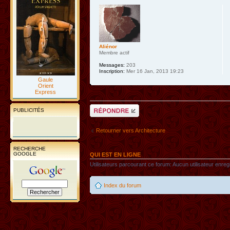
Aliénor
Membre actif
Messages:
203
Inscription:
Mer 16 Jan, 2013 19:23
Gaule
Orient
Express
Répondre
PUBLICITÉS
Retourner vers Architecture
RECHERCHE
GOOGLE
QUI EST EN LIGNE
Utilisateurs parcourant ce forum: Aucun utilisateur enregis
Index du forum