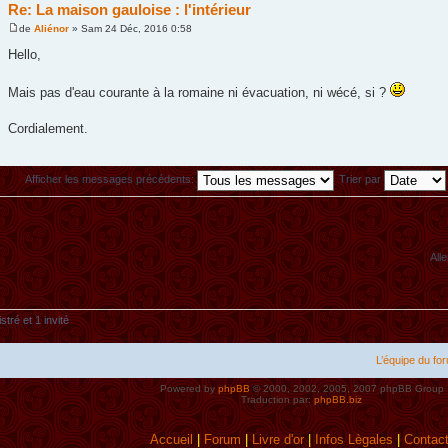
Re: La maison gauloise : l'intérieur
de
Aliénor
» Sam 24 Déc, 2016 0:58
Hello,
Mais pas d'eau courante à la romaine ni évacuation, ni wécé, si ?
Cordialement.
Afficher les messages précédents:
Trier par
Alle
tré et 1 invité
L’équipe du fo
Powered by
phpBB
© 2000, 2002, 2005, 2007 phpBB Group
Traduction par:
phpBB.biz
Accueil
|
Forum
|
Livre d'or
|
Infos Lègales
|
Contac