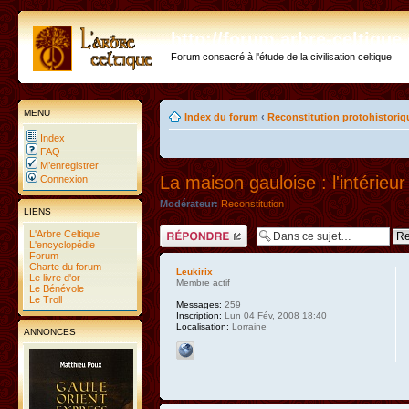
http://forum.arbre-celtiqu
Forum consacré à l'étude de la civilisation celtique
MENU
Index du forum
‹
Reconstitution protohistoriq
Index
FAQ
M’enregistrer
La maison gauloise : l'intérieur
Connexion
Modérateur:
Reconstitution
LIENS
Répondre
L'Arbre Celtique
L'encyclopédie
Forum
Charte du forum
Leukirix
Le livre d'or
Membre actif
Le Bénévole
Le Troll
Messages:
259
Inscription:
Lun 04 Fév, 2008 18:40
Localisation:
Lorraine
ANNONCES