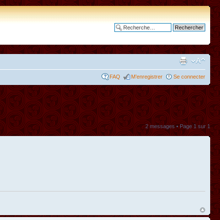
Recherche avancée
FAQ
M’enregistrer
Se connecter
2 messages • Page
1
sur
1