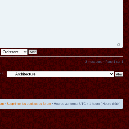
2 messages • Page
1
sur
1
r à:
rum
•
Supprimer les cookies du forum
• Heures au format UTC + 1 heure [ Heure d’été ]
t