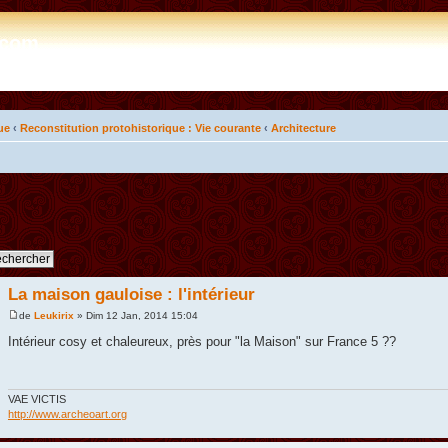
e.com
ue
‹
Reconstitution protohistorique : Vie courante
‹
Architecture
La maison gauloise : l'intérieur
de
Leukirix
» Dim 12 Jan, 2014 15:04
Intérieur cosy et chaleureux, près pour "la Maison" sur France 5 ??
VAE VICTIS
http://www.archeoart.org