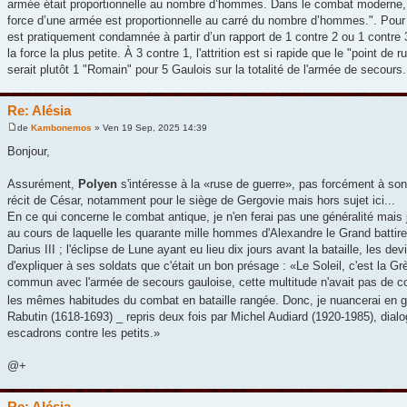
armée était proportionnelle au nombre d’hommes. Dans le combat moderne, 
force d’une armée est proportionnelle au carré du nombre d’hommes.". Pour le
est pratiquement condamnée à partir d’un rapport de 1 contre 2 ou 1 contre 3
la force la plus petite. À 3 contre 1, l'attrition est si rapide que le "point de
serait plutôt 1 "Romain" pour 5 Gaulois sur la totalité de l'armée de secours.
Re: Alésia
de
Kambonemos
» Ven 19 Sep, 2025 14:39
Bonjour,
Assurément,
Polyen
s'intéresse à la «ruse de guerre», pas forcément à son
récit de César, notamment pour le siège de Gergovie mais hors sujet ici...
En ce qui concerne le combat antique, je n'en ferai pas une généralité mais
au cours de laquelle les quarante mille hommes d'Alexandre le Grand battir
Darius III ; l'éclipse de Lune ayant eu lieu dix jours avant la bataille, les 
d'expliquer à ses soldats que c'était un bon présage : «Le Soleil, c'est la Gr
commun avec l'armée de secours gauloise, cette multitude n'avait pas de co
les mêmes habitudes du combat en bataille rangée. Donc, je nuancerai en 
Rabutin (1618-1693) _ repris deux fois par Michel Audiard (1920-1985), dialog
escadrons contre les petits.»
@+
Re: Alésia