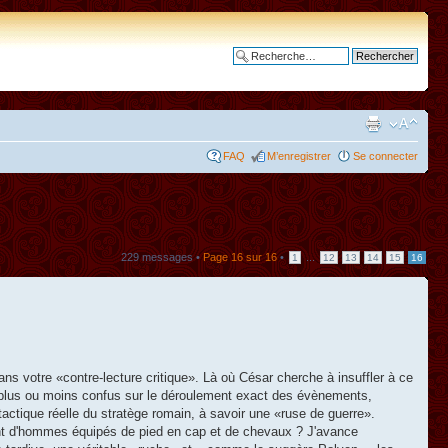
Recherche avancée
FAQ
M’enregistrer
Se connecter
229 messages •
Page
16
sur
16
•
...
1
12
13
14
15
16
dans votre «contre-lecture critique». Là où César cherche à insuffler à ce
nt plus ou moins confus sur le déroulement exact des évènements,
tactique réelle du stratège romain, à savoir une «ruse de guerre».
tant d'hommes équipés de pied en cap et de chevaux ? J'avance