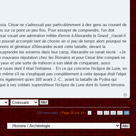
sia. César ne s'adressait pas particulièrement à des gens au courant de
ns sur ce point un peu flou. Pour essayer de comprendre, l'on doit
ésar vouait une admiration mêlée d'envie à Alexandre le Grand _n'avait-il
 pouvait accomplir tant de choses en si peu de temps alors pourquoi ne
ons et généraux d'Alexandre avant cette bataille, devant la
 surprendre les ennemis dans leur camp, Alexandre se serait récrié : «Je
n mauvaise réputation chez les Romains et pour César être comparé ne
es yeux et une sorte de trahison à son idéal de conquérant, aussi
uses dont il était l'initiateur... En ce qui concerne l'éclipse de Lune, en
e même s'il ne s'expliquait pas complétement à cette époque était l'objet
ons également qu'en 168 avant J.-C., avant la bataille de Pydna qui
 à ses soldats superstitieux l'éclipse de Lune dont ils furent témoins.
229 messages •
Page
16
sur
16
•
...
1
12
13
14
15
16
r à: