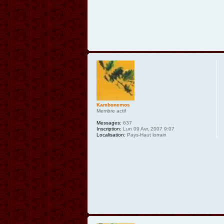
Kambonemos
Membre actif
Messages:
637
Inscription:
Lun 09 Avr, 2007 9:07
Localisation:
Pays-Haut lorrain