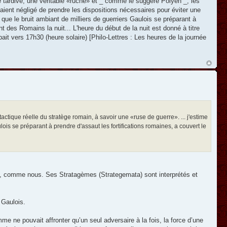
tardive, une véritable «ruche» et _ comme le suggère Polyen _, les
vaient négligé de prendre les dispositions nécessaires pour éviter une
 que le bruit ambiant de milliers de guerriers Gaulois se préparant à
t des Romains la nuit... L'heure du début de la nuit est donné à titre
ait vers 17h30 (heure solaire) [Philo-Lettres : Les heures de la journée
actique réelle du stratège romain, à savoir une «ruse de guerre». ... j'estime
lois se préparant à prendre d'assaut les fortifications romaines, a couvert le
tée, comme nous. Ses Stratagèmes (Strategemata) sont interprétés et
 Gaulois.
 ne pouvait affronter qu’un seul adversaire à la fois, la force d’une