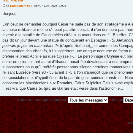
de
Kambonemos
» Mar 07 Oct, 2025 22:34
Bonjour,
L'on peut se demander pourquoi César ne parle pas de son stratagème à Alé
la chose militaire et même s'il peut paraître concis, il n'en demeure pas moi
revenir à la bataille de Gaugamèles citée plus avant dans ce fil. En effet, C
pas dit un jour devant une statue du conquérant en Espagne : «
Si Alexandre
pourrais-je pas en faire autant ?
» (d'après Suétone)_, et comme les Compagn
disproportion des effectifs, lui suggérèrent une attaque nocturne de façon à
préfère le preux Achille au
rusé Ulysse
!»... Le personnage d'
Ulysse
eut bie
serait-ce qu'un instant au roi d'Ithaque, aurait été dévalorisant à ses propr
supposerons-nous qu'il préférât passer sous silence certaines manoeuvres et r
relisant
Lucrèce
(vers 98 - 55 avant J.-C.), l'on s'aperçoit que ce phénomèn
de spéculations et d'hypothèses de la part de gens curieux et instruits. Not
opposera les Macédoniens aux Romains, Caius Sulpicius Gallus avait expliqué
Il est vrai que
Caius Sulpicius Gallus
était versé dans l'astronomie...
Afficher les messages précédents:
Trier par
Alle