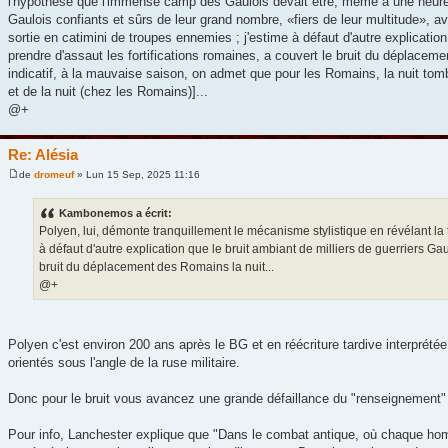
l'hypothèse que l'immense camp des Gaulois devait être, même à une heure 
Gaulois confiants et sûrs de leur grand nombre, «fiers de leur multitude», a
sortie en catimini de troupes ennemies ; j'estime à défaut d'autre explication
prendre d'assaut les fortifications romaines, a couvert le bruit du déplacemen
indicatif, à la mauvaise saison, on admet que pour les Romains, la nuit tomb
et de la nuit (chez les Romains)]...
@+
Re: Alésia
de
dromeuf
» Lun 15 Sep, 2025 11:16
Kambonemos a écrit:
Polyen, lui, démonte tranquillement le mécanisme stylistique en révélant la t
à défaut d'autre explication que le bruit ambiant de milliers de guerriers Gau
bruit du déplacement des Romains la nuit...
@+
Polyen c'est environ 200 ans après le BG et en réécriture tardive interpré
orientés sous l'angle de la ruse militaire.
Donc pour le bruit vous avancez une grande défaillance du "renseignement"
Pour info, Lanchester explique que "Dans le combat antique, où chaque homme