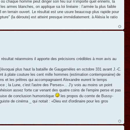
où chaque homme peut diriger son feu sur n’importe quel ennemi, la
s armes blanches, on applique sa loi linéaire : l’armée la plus faible
 en terrain ouvert. Le résultat est une usure beaucoup plus rapide pour
 rupture" (la déroute) est atteint presque immédiatement. à Alésia le ratio
 résultat néanmoins il apporte des précisions crédibles à mon avis au
 j'évoquai plus haut la bataille de Gaugamèles en octobre 331 avant J.-C.
ent à plate couture les cent mille hommes (estimation contemporaine) de
devins et les prêtres qui accompagnaient Alexandre eurent le temps
èce ; la Lune, c'est l'astre des Perses»... J'y vois au moins un point
hésion assez forte car venant des quatre coins de l'empire perse et pas
guise de conclusion humoristique
les propos du comte de Bussy-
uiste de cinéma _ qui notait : «Dieu est d'ordinaire pour les gros