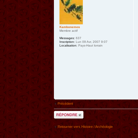
Kambonemos
Membre actif
Messages:
637
Inscription:
Lun 09 Avr, 2007 9:07
Localisation:
Pays-Haut lorrain
Précédent
Répondre
Retourner vers Histoire / Archéologie