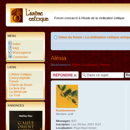
http://forum.arbre-celtiqu
Forum consacré à l'étude de la civilisation celtique
MENU
Index du forum
‹
La civilisation celtique antiq
Index
FAQ
M’enregistrer
Alésia
Connexion
Modérateurs:
Pierre
,
Guillaume
,
Patrice
LIENS
Répondre
L'Arbre Celtique
L'encyclopédie
Forum
Charte du forum
Le livre d'or
Le Bénévole
Le Troll
ANNONCES
Kambonemos
Membre actif
Messages:
637
Inscription:
Lun 09 Avr, 2007 9:07
Localisation:
Pays-Haut lorrain