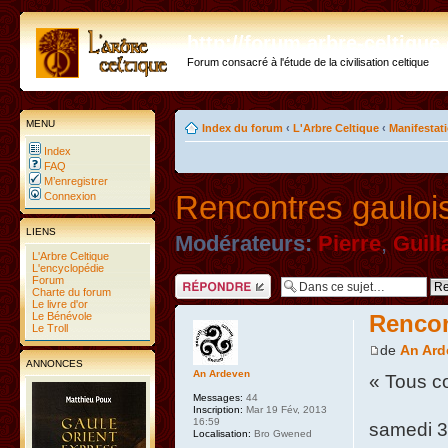
http://forum.arbre-celtiqu
Forum consacré à l'étude de la civilisation celtique
MENU
Index du forum
‹
L'Arbre Celtique
‹
Manifestati
Index
FAQ
M’enregistrer
Rencontres gauloi
Connexion
LIENS
Modérateurs:
Pierre
,
Guil
L'Arbre Celtique
L'encyclopédie
Forum
Répondre
Charte du forum
Le livre d'or
Le Bénévole
Rencon
Le Troll
de
An Ard
ANNONCES
An Ardeven
« Tous c
Messages:
44
Inscription:
Mar 19 Fév, 2013
16:59
samedi 3
Localisation:
Bro Gwened