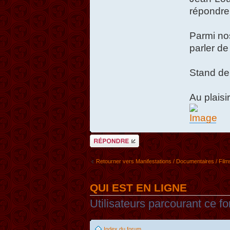
répondre
Parmi nos
parler de 
Stand de 
Au plaisir
Répondre
Retourner vers Manifestations / Documentaires / Films
QUI EST EN LIGNE
Utilisateurs parcourant ce fo
Index du forum