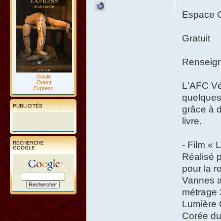
Espace C
Gratuit
Renseign
Gaule
Orient
L'AFC Vén
Express
quelques
PUBLICITÉS
grâce à d
livre.
- Film « 
RECHERCHE
GOOGLE
Réalisé p
pour la r
Vannes a
métrage 
Lumière 
Corée du