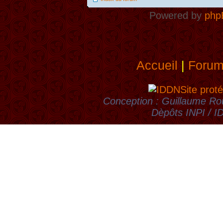
Powered by
php
Accueil
|
Foru
Site proté
Conception : Guillaume Rou
Dèpôts INPI / 