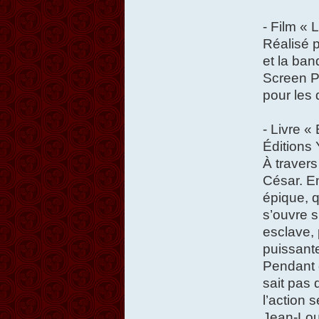
- Film « 
Réalisé p
et la ban
Screen P
pour les 
- Livre «
Éditions
À travers
César. En
épique, qu
s’ouvre 
esclave, 
puissante
Pendant 
sait pas 
l’action 
Jean-Lou