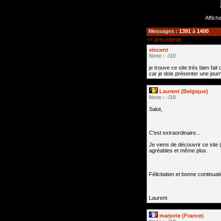
Affich
Messages :
1391
à
1400
<< précédente
vincent
Note : -/10
je trouve ce site très bien fai
car je dois présenter une jour
Laurent (Belgique)
Note : -/10
Salut,
C'est extraordinaire...
Je viens de découvrir ce site 
agréables et même plus.
Félicitation et bonne continuati
Laurent
marjorie (France)