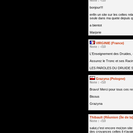
Note : -/10
bonjour!!!
enfin un site sur les celtes re
seule dans ma quete depuis q
a bientot
Marjorie
VIRGINIE (France)
Note : -/10
L'Enseignement des Druides, c
Assurez le Tronc et ses Racine
LES PAROLES DU DRUIDE 
Grazyna (Pologne)
Note : -/10
Bravo! Merci pour tous ces r
Bisous
Grazyna
Thibault (Réunion (île de la)
Note : -/10
salut,c'est encore moi;ton sit
des croyances celtes il n'avai