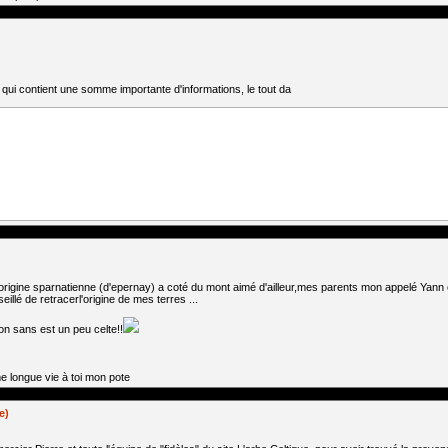
t qui contient une somme importante d'informations, le tout da
d'origine sparnatienne (d'epernay) a coté du mont aimé d'ailleur,mes parents mon appelé Yann 
illé de retracerl'origine de mes terres ...
mon sans est un peu celte!!
 longue vie à toi mon pote
e)