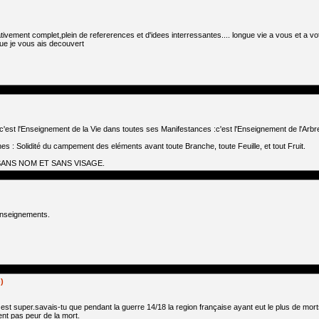
lativement complet,plein de refererences et d'idees interressantes.... longue vie a vous et a vo
ue je vous ais decouvert
'est l'Enseignement de la Vie dans toutes ses Manifestances :c'est l'Enseignement de l'Arbre
s : Solidité du campement des eléments avant toute Branche, toute Feuille, et tout Fruit.
SANS NOM ET SANS VISAGE.
enseignements.
)
e est super.savais-tu que pendant la guerre 14/18 la region française ayant eut le plus de mor
ent pas peur de la mort.