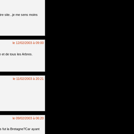
tre site...je me sens moins
le 12/02/2003 à 09:00
 et de tous les Arbres.
le 11/02/2003 à 20:21
le 09/02/2003 à 06:20
ts fut la Bretagne?Car ayant