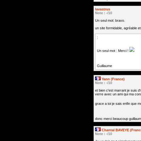
lavastrus
Note : -/10
Un seul mot: bravo.
un site formidable, agréable e
:
Un seul mot : Merci !
Guillaume
Yann (France)
Note : -/10
et bien c'est marrant je suis 
verre avec un ami qui ma conse
grace a toi je sais enfin que 
donc merci beaucoup guillaume
Chantal BAVEYE (Franc
Note : -/10