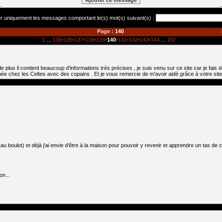
er uniquement les messages comportant le(s) mot(s) suivant(s) :
Page :
140
1
...
135
-
136
-
137
-
138
-
139
-
140
-
141
-
142
-
143
-
144
...
157
t de plus il contient beaucoup d'informations très précises , je suis venu sur ce site car je fa
née chez les Celtes avec des copains . Et je vous remercie de m'avoir aidé grâce à votre site
(au boulot) et déjà j'ai envie d'être à la maison pour pouvoir y revenir et apprendre un tas de
on...