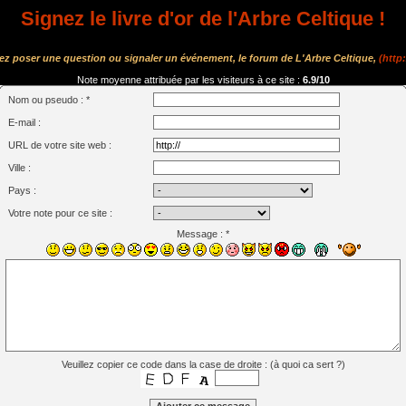
Signez le livre d'or de l'Arbre Celtique !
tez poser une question ou signaler un événement, le forum de L'Arbre Celtique,
(http
Note moyenne attribuée par les visiteurs à ce site :
6.9/10
Nom ou pseudo : *
E-mail :
URL de votre site web :
Ville :
Pays :
Votre note pour ce site :
Message : *
Veuillez copier ce code dans la case de droite : (
à quoi ca sert ?
)