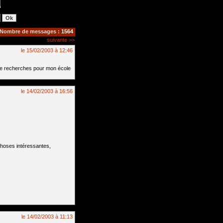
Nombre de messages :
1564
suivante >>
le 15/02/2003 à 12:46
is de recherches pour mon école
le 14/02/2003 à 16:56
 choses intéressantes,
le 14/02/2003 à 11:13