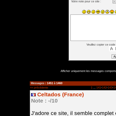
Votre note pour ce site :
Veuillez copier ce code 
Afficher uniquement les messages comportan
Messages :
1451
à
1460
<< précédente
1
...
141
-
142
-
143
-
1
Celtados (France)
Note : -/10
J'adore ce site, il semble complet 