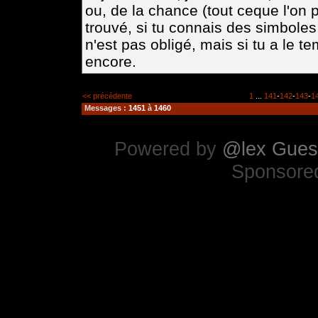
ou, de la chance (tout ceque l'on p
trouvé, si tu connais des simboles
n'est pas obligé, mais si tu a le t
encore.
<< précédente
1
...
141
-
142
-
143
-
1
Messages :
1451
à
1460
Powered by
@lex Gues
Sponsore