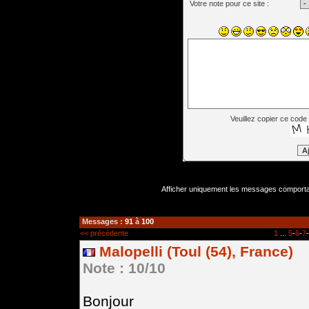
Votre note pour ce site :
Veuillez copier ce code 
Afficher uniquement les messages comportan
Messages :
91
à
100
<< précédente
1
...
5
-
6
-
7
-
Malopelli (Toul (54), France)
Note : 10/10
Bonjour