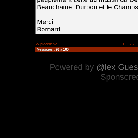
Beauchaine, Durbon et le Champs
Merci
Bernard
<< précédente
1
...
5
-
6
-
7
-
Messages :
91
à
100
Powered by
@lex Gues
Sponsore